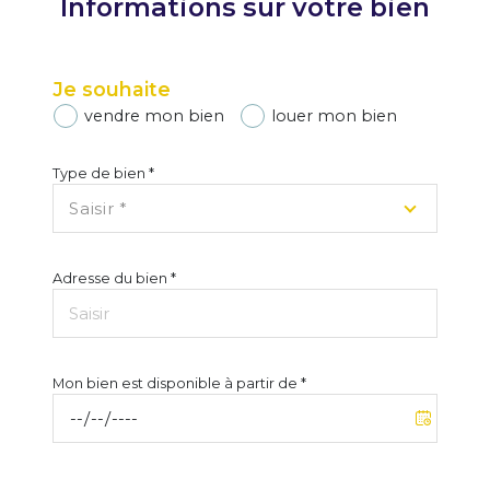
Informations sur votre bien
1
2
3
4
Je souhaite
vendre mon bien
louer mon bien
Je sélectionne le type de bien
Type de bien *
Saisir *
N° 
APPARTEMENT
MAISON
Adresse du bien *
Lib
SUIVANT
Mon bien est disponible à partir de *
Co
* Champs obligatoires