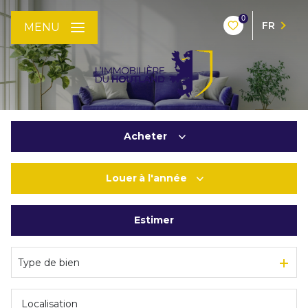
0
FR
MENU
Acheter
Louer
à l'année
De l'ancien
De l'immo pro
Estimer
à l'année
De l'immo pro
Type de bien