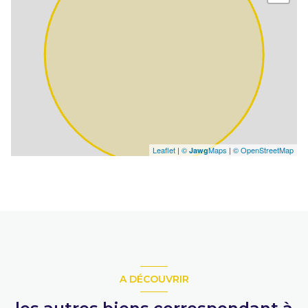
Leaflet
|
©
Maps
|
© OpenStreetMap
Jawg
A DÉCOUVRIR