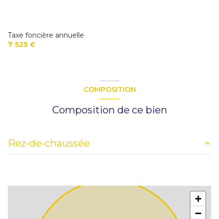
Taxe foncière annuelle
7 525 €
COMPOSITION
Composition de ce bien
Rez-de-chaussée
entrepôt
2460 m²
entrepôt
290 m²
+
−