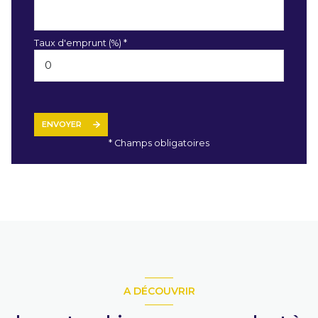
Taux d'emprunt (%) *
ENVOYER
* Champs obligatoires
A DÉCOUVRIR