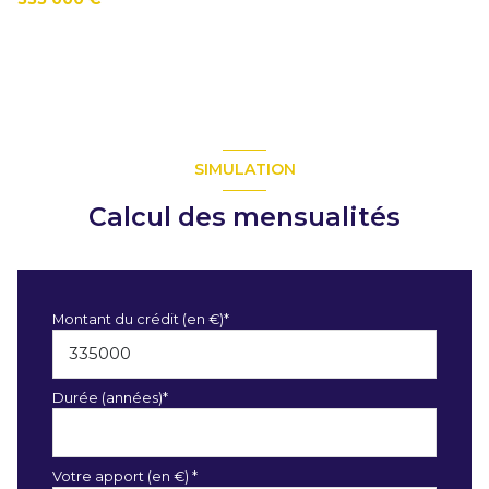
Christelle Bécel Deram
06 87 54 24 43
SIMULATION
Calcul des mensualités
Montant du crédit (en €)*
Durée (années)*
Votre apport (en €) *