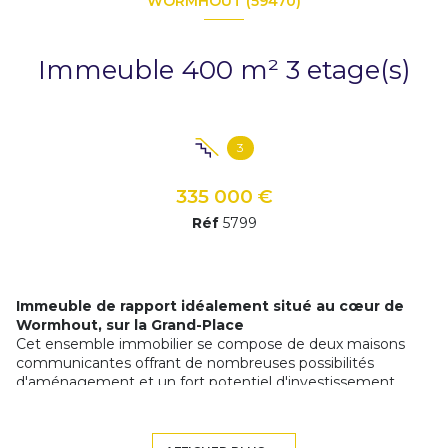
WORMHOUT (59470)
Immeuble 400 m² 3 etage(s)
3
335 000 €
Réf
5799
Immeuble de rapport idéalement situé au cœur de
Wormhout, sur la Grand-Place
Cet ensemble immobilier se compose de deux maisons
communicantes offrant de nombreuses possibilités
d'aménagement et un fort potentiel d'investissement.
Partie commerciale
Le bien comprend une cellule commerciale de
165 m²
,