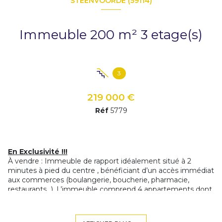
STEENVOORDE (59114)
Immeuble 200 m² 3 etage(s)
3
219 000 €
Réf
5779
En Exclusivité !!!
À vendre : Immeuble de rapport idéalement situé à 2
minutes à pied du centre , bénéficiant d’un accès immédiat
aux commerces (boulangerie, boucherie, pharmacie,
restaurants…). L’immeuble comprend 4 appartements dont
3 sont loués : au RDC un T2 de 65 m² avec cour et jardin, un
T3 indépendant de 55 m² avec 2 chambres et une petite
cour (travaux à prévoir classé en G),