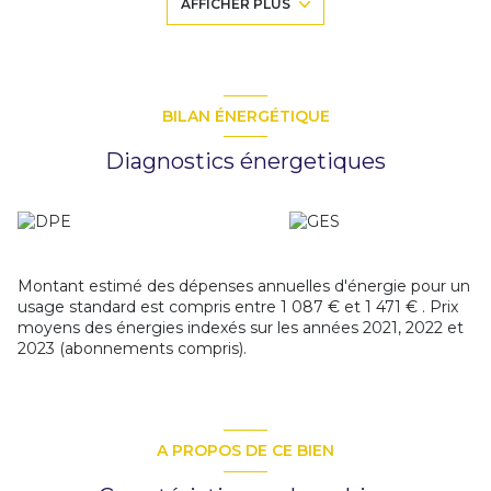
AFFICHER PLUS
à l'étage: un T3 en duplex de 40 m² et un t2 de 40m² libre
actuellement mais qui était loué en 2025 .
Caractéristiques de l’immeuble : Raccordé au tout-à-l’égout
Faibles charges communes - LOYER ANNUEL en 2025: 26
100 EUROS Idéal pour investisseur : très bonne localisation,
forte demande locative sur le secteur. Contactez-nous
BILAN ÉNERGÉTIQUE
pour obtenir les informations locatives et organiser une
visite. Honoraires charge vendeur.
Diagnostics énergetiques
Les informations sur les risques auxquels ce bien est
exposé sont disponibles sur le site
Géorisques
Montant estimé des dépenses annuelles d'énergie pour un
usage standard est compris entre 1 087 € et 1 471 € . Prix
moyens des énergies indexés sur les années 2021, 2022 et
2023 (abonnements compris).
A PROPOS DE CE BIEN