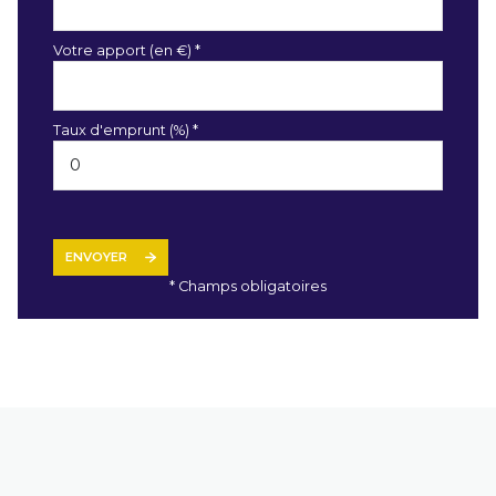
Votre apport (en €) *
Taux d'emprunt (%) *
ENVOYER
* Champs obligatoires