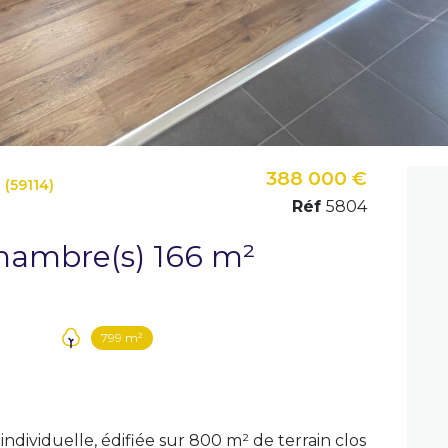
388 000 €
(59114)
Réf
5804
Maison 8 pièce(s) 5 chambre(s) 166 m²
799 m²
dividuelle, édifiée sur 800 m² de terrain clos