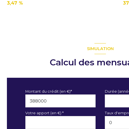
3,47 %
37
SIMULATION
Calcul des mensua
Montant du crédit (en €)*
Durée (anné
Votre apport (en €) *
Taux d'empru