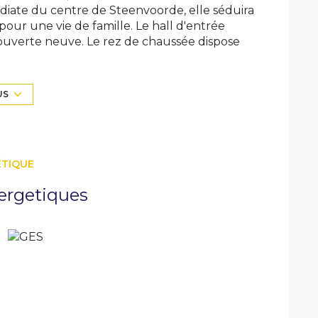
diate du centre de Steenvoorde, elle séduira
our une vie de famille. Le hall d'entrée
 ouverte neuve. Le rez de chaussée dispose
salle de bains. A l'étage, le palier distribue
eux espaces fonctionnels : buanderie, salle
 rénovée avec soin, cette maison aliie confort,
US
p de coeur à visiter sans tarder. Contactez
.
ÉTIQUE
ergetiques