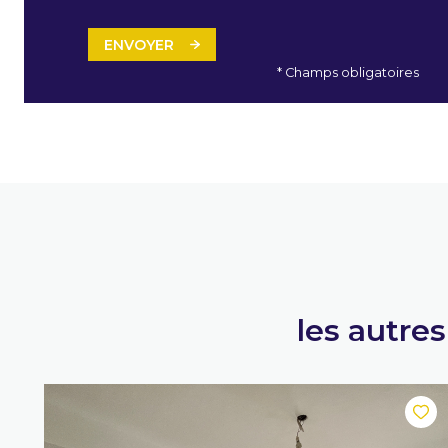
ENVOYER
* Champs obligatoires
les autre