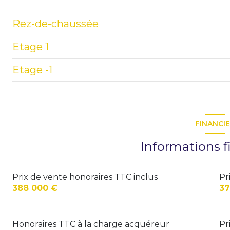
Rez-de-chaussée
Etage 1
hall
Etage -1
cuisine
palier
chambre
chambre 2
SALLE DE SPORT
dressing
chambre 3
FINANCI
salle de bains
chambre 4
Informations f
w.c.
chambre 5
salon - séjour
Prix de vente honoraires TTC inclus
Pr
388 000 €
37
Honoraires TTC à la charge acquéreur
Pr