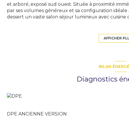
et arboré, exposé sud ouest. Située à proximité immé
par ses volumes généreux et sa configuration idéale p
dessert un vaste salon séjour lumineux avec cuisine
également d'une chambre et d'un dressing ainsi qu'une 
4 chambres et wc. Le sous sol complet offre de nombr
se sport et de détente, atelier et garage. Entièrement
AFFICHER PL
modernité et prestations de qualité. Un véritable cou
Carole DELAVAL (agent commercial rsac : 511 773 699)
BILAN ÉNERG
Diagnostics én
DPE ANCIENNE VERSION