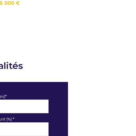
5 000 €
lités
es)*
nt (%) *