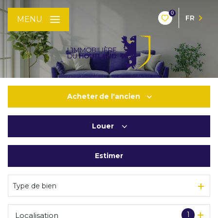
0
FR
MENU
Acheter
de l'ancien
Louer
De l'ancien
De l'immo pro
Estimer
à l'année
De l'immo pro
Type de bien
1
Localisation