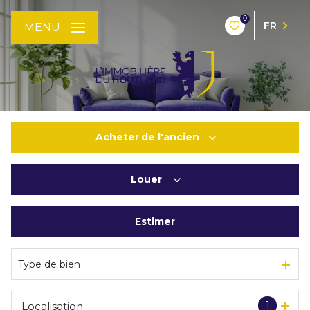
0
FR
MENU
Acheter
de l'ancien
Louer
De l'ancien
De l'immo pro
Estimer
à l'année
De l'immo pro
Type de bien
1
Localisation