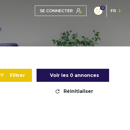
0
SE CONNECTER
FR
E
Filtrer
Voir les
0
annonces
Réinitialiser