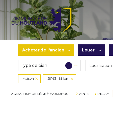
Acheter
de l'ancien
Louer
Type de bien
1
Localisation
De l'ancien
à l'année
De l'immo pro
De l'immo pr
Maison
59143 - Millam
AGENCE IMMOBILIÈRE À WORMHOUT
VENTE
MILLAM