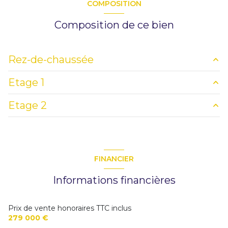
COMPOSITION
Composition de ce bien
Rez-de-chaussée
Etage 1
entrée
0.9 m²
Etage 2
PALIER 1
5.65 m²
salon/sejour
28.75 m²
PALIER 2
10.05 m²
cuisine
13.5 m²
chambre
15.4 m²
FINANCIER
bureau
6.6 m²
chambre
8.55 m²
Informations financières
salle de bain
6.6 m²
Prix de vente honoraires TTC inclus
279 000 €