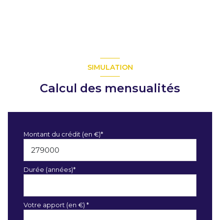
SIMULATION
Calcul des mensualités
Montant du crédit (en €)*
Durée (années)*
Votre apport (en €) *